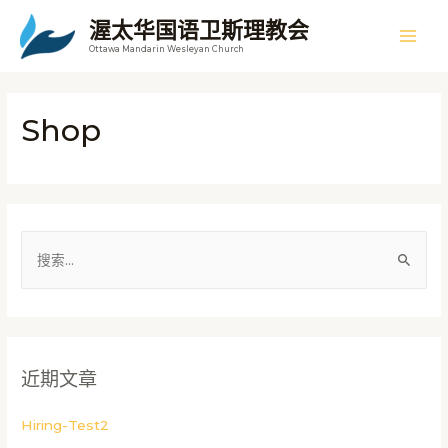
跳
渥太华国语卫斯理教会
至
主
Ottawa Mandarin Wesleyan Church
内
容
菜
Shop
单
搜
索
：
近期文章
Hiring-Test2