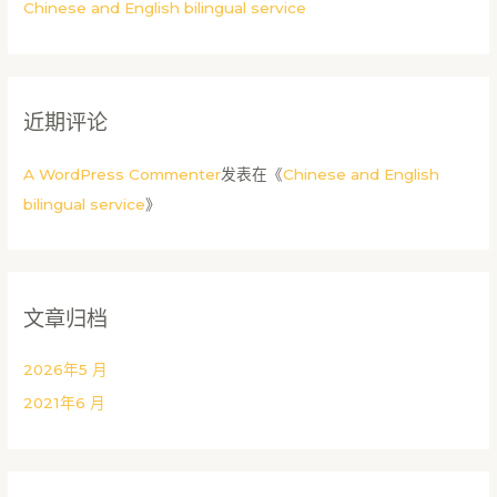
Chinese and English bilingual service
近期评论
A WordPress Commenter
发表在《
Chinese and English
bilingual service
》
文章归档
2026年5 月
2021年6 月