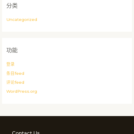
分类
Uncategorized
功能
登录
条目feed
评论feed
WordPress.org
Contact Us