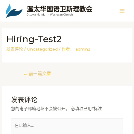
跳
渥太华国语卫斯理教会
至
主
Ottawa Mandarin Wesleyan Church
内
容
菜
Hiring-Test2
单
发表评论
/
Uncategorized
/ 作者：
admin2
文
←
前一篇文章
章
导
航
发表评论
您的电子邮箱地址不会被公开。
必填项已用
*
标注
在
此