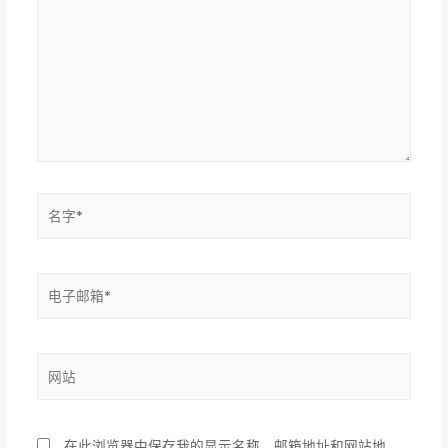
输
入...
名
字
*
电
子
邮
箱
网
*
站
在此浏览器中保存我的显示名称、邮箱地址和网站地