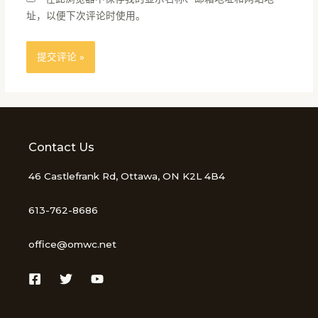
址，以便下次评论时使用。
Contact Us
46 Castlefrank Rd, Ottawa, ON K2L 4B4
613-762-8686
office@omwc.net